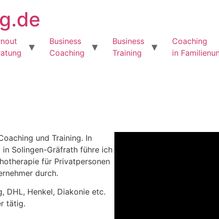
rg.de
rnout
Business
Business
Coaching
ratung
Coaching
Training
in Familien
Coaching und Training. In
in Solingen-Gräfrath führe ich
hotherapie für Privatpersonen
ernehmer durch.
g, DHL, Henkel, Diakonie etc.
r tätig.