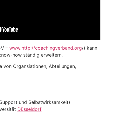
CV –
www.http://coachingverband.org
/) kann
 know-how ständig erweitern.
me von Organsiationen, Abteilungen,
 Support und Selbstwirksamkeit)
versität
Düsseldorf