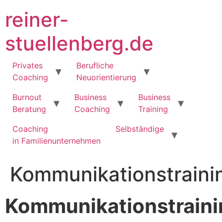
Zum
reiner-
Inhalt
springen
stuellenberg.de
Privates
Berufliche
Coaching
Neuorientierung
Burnout
Business
Business
Beratung
Coaching
Training
Coaching
Selbständige
in Familienunternehmen
Kommunikationstraini
Kommunikationstraini